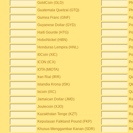
GoldCoin (GLD)
Ph
Guatemala Quetzal (GTQ)
Ph
Guinea Franc (GNF)
Po
Guyanese Dollar (GYD)
Po
Haiti Gourde (HTG)
Po
HoboNickel (HBN)
Po
Honduras Lempira (HNL)
Po
I0Coin (XIC)
Po
ICON (ICX)
Pr
IOTA (MIOTA)
Pr
Iran Rial (IRR)
Qa
Islandia Krona (ISK)
Qt
Ixcoin (IXC)
Qu
Jamaican Dollar (JMD)
Ra
Joulecoin (XJO)
Re
Kazakhstan Tenge (KZT)
Re
Kepulauan Falkland Pound (FKP)
Ri
Khusus Menggambar Kanan (SDR)
Ri