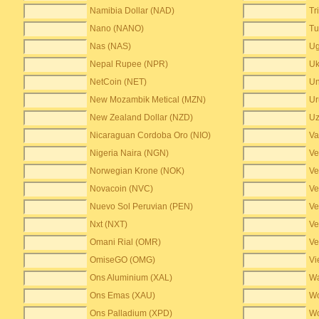
Namibia Dollar (NAD)
Tr
Nano (NANO)
Tu
Nas (NAS)
Ug
Nepal Rupee (NPR)
Uk
NetCoin (NET)
Un
New Mozambik Metical (MZN)
Ur
New Zealand Dollar (NZD)
Uz
Nicaraguan Cordoba Oro (NIO)
Va
Nigeria Naira (NGN)
Ve
Norwegian Krone (NOK)
Ve
Novacoin (NVC)
Ve
Nuevo Sol Peruvian (PEN)
Ve
Nxt (NXT)
Ve
Omani Rial (OMR)
Ve
OmiseGO (OMG)
Vi
Ons Aluminium (XAL)
Wa
Ons Emas (XAU)
Wo
Ons Palladium (XPD)
Wo