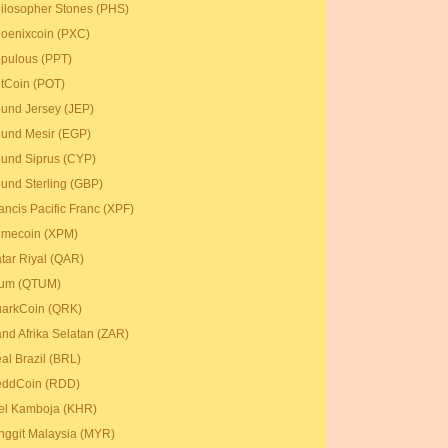
ilosopher Stones (PHS)
oenixcoin (PXC)
pulous (PPT)
tCoin (POT)
und Jersey (JEP)
und Mesir (EGP)
und Siprus (CYP)
und Sterling (GBP)
ancis Pacific Franc (XPF)
imecoin (XPM)
tar Riyal (QAR)
um (QTUM)
arkCoin (QRK)
nd Afrika Selatan (ZAR)
al Brazil (BRL)
ddCoin (RDD)
el Kamboja (KHR)
nggit Malaysia (MYR)