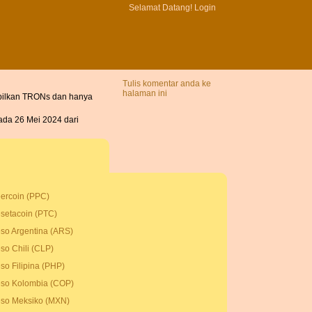
Selamat Datang!
Login
Tulis komentar anda ke
halaman ini
mpilkan TRONs dan hanya
ada 26 Mei 2024 dari
ercoin (PPC)
setacoin (PTC)
so Argentina (ARS)
so Chili (CLP)
so Filipina (PHP)
so Kolombia (COP)
so Meksiko (MXN)