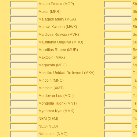
Makau Pataca (MOP)
St
Maker (MKR)
St
Malagasi ariary (MGA)
St
Malawi Kwacha (MWK)
St
Maldives Rufiyaa (MVR)
Su
Mauritania Ouguiya (MRO)
Su
Mauritius Rupee (MUR)
Sw
MaxCoin (MAX)
Sw
Megacoin (MEC)
Sy
Meksiko Unidad De Inversi (MXV)
Ta
Mincoin (MNC)
Ta
Mintcoin (XMT)
Ta
Moldovan Leu (MDL)
Te
Mongolia Tugrik (MNT)
Te
Myanmar Kyat (MMK)
Th
NEM (XEM)
Ti
NEO (NEO)
Ti
Namecoin (NMC)
To