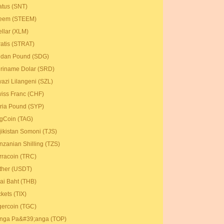
atus (SNT)
eem (STEEM)
ellar (XLM)
ratis (STRAT)
dan Pound (SDG)
riname Dolar (SRD)
azi Lilangeni (SZL)
iss Franc (CHF)
ria Pound (SYP)
gCoin (TAG)
jikistan Somoni (TJS)
nzanian Shilling (TZS)
rracoin (TRC)
ther (USDT)
ai Baht (THB)
ckets (TIX)
gercoin (TGC)
nga Pa&#39;anga (TOP)