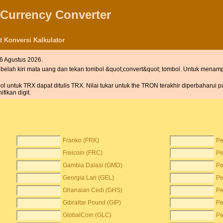
 Currency Converter
 Konversi Kalkulator
 6 Agustus 2026.
sebelah kiri mata uang dan tekan tombol &quot;convert&quot; tombol. Untuk mena
untuk TRX dapat ditulis TRX. Nilai tukar untuk the TRON terakhir diperbaharui p
fikan digit.
Franko (FRK)
Pe
Freicoin (FRC)
Pe
Gambia Dalasi (GMD)
Pe
Georgia Lari (GEL)
Pe
Ghanaian Cedi (GHS)
Pe
Gibraltar Pound (GIP)
Pe
GlobalCoin (GLC)
Pe