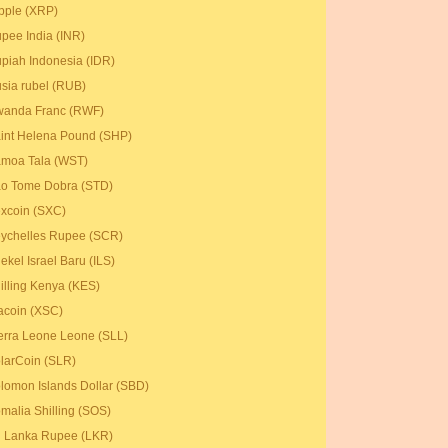
pple (XRP)
pee India (INR)
piah Indonesia (IDR)
sia rubel (RUB)
anda Franc (RWF)
int Helena Pound (SHP)
moa Tala (WST)
o Tome Dobra (STD)
xcoin (SXC)
ychelles Rupee (SCR)
ekel Israel Baru (ILS)
illing Kenya (KES)
acoin (XSC)
erra Leone Leone (SLL)
larCoin (SLR)
lomon Islands Dollar (SBD)
malia Shilling (SOS)
i Lanka Rupee (LKR)