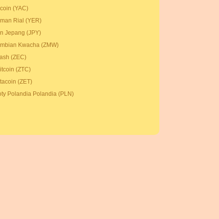
coin (YAC)
man Rial (YER)
n Jepang (JPY)
mbian Kwacha (ZMW)
ash (ZEC)
itcoin (ZTC)
tacoin (ZET)
oty Polandia Polandia (PLN)