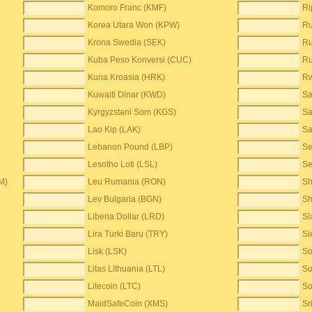
Komoro Franc (KMF)
Ri
Korea Utara Won (KPW)
Ru
Krona Swedia (SEK)
Ru
Kuba Peso Konversi (CUC)
Ru
Kuna Kroasia (HRK)
Rw
Kuwaiti Dinar (KWD)
Sa
Kyrgyzstani Som (KGS)
Sa
Lao Kip (LAK)
Sa
Lebanon Pound (LBP)
Se
Lesotho Loti (LSL)
Se
M)
Leu Rumania (RON)
Sh
Lev Bulgaria (BGN)
Sh
Liberia Dollar (LRD)
Si
Lira Turki Baru (TRY)
Si
Lisk (LSK)
So
Litas Lithuania (LTL)
So
Litecoin (LTC)
So
MaidSafeCoin (XMS)
Sr