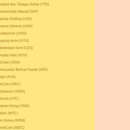
inidad dan Tobago Dollar (TTD)
rkmenistan Manat (TMT)
anda Shilling (UGX)
raina Ukrania (UAH)
obtanium (UNO)
uguay peso (UYU)
bekistani Som (UZS)
nuatu Vatu (VUV)
Chain (VEN)
nezuelan Bolivar Fuerte (VEF)
rge (XVG)
riCoin (VRC)
ritaseum (VERI)
rtcoin (VTC)
etnam Dong (VND)
lton (WTC)
n Korea (KRW)
rldCoin (WDC)