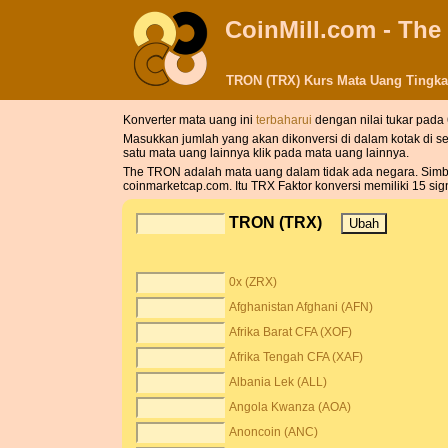
CoinMill.com - The
TRON (TRX) Kurs Mata Uang Tingkat
Konverter mata uang ini
terbaharui
dengan nilai tukar pada
Masukkan jumlah yang akan dikonversi di dalam kotak di 
satu mata uang lainnya klik pada mata uang lainnya.
The TRON adalah mata uang dalam tidak ada negara. Simbol 
coinmarketcap.com. Itu TRX Faktor konversi memiliki 15 signi
TRON (TRX)
0x (ZRX)
Afghanistan Afghani (AFN)
Afrika Barat CFA (XOF)
Afrika Tengah CFA (XAF)
Albania Lek (ALL)
Angola Kwanza (AOA)
Anoncoin (ANC)